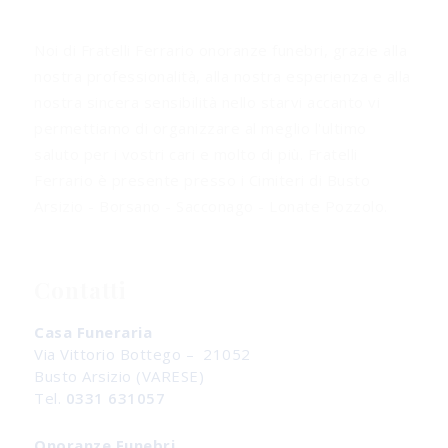
Noi di Fratelli Ferrario onoranze funebri, grazie alla
nostra professionalità, alla nostra esperienza e alla
nostra sincera sensibilità nello starvi accanto vi
permettiamo di organizzare al meglio l'ultimo
saluto per i vostri cari e molto di più. Fratelli
Ferrario è presente presso i Cimiteri di Busto
Arsizio - Borsano - Sacconago - Lonate Pozzolo.
Contatti
Casa Funeraria
Via Vittorio Bottego – 21052
Busto Arsizio (VARESE)
Tel.
0331 631057
Onoranze Funebri