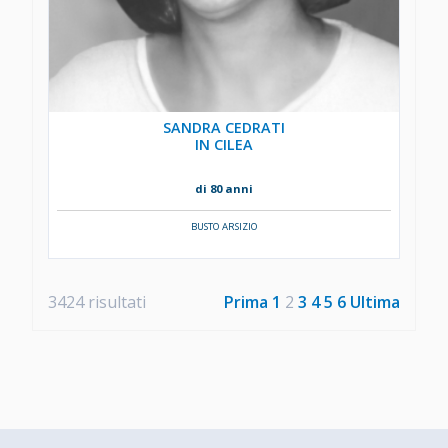
SANDRA CEDRATI
IN CILEA
di 80 anni
BUSTO ARSIZIO
3424 risultati
Prima
1
2
3
4
5
6
Ultima