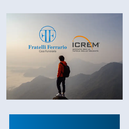
La tua vita. La tua
scelta.
Partecipa al prossimo evento in collaborazione con
iCrem.
ICREM