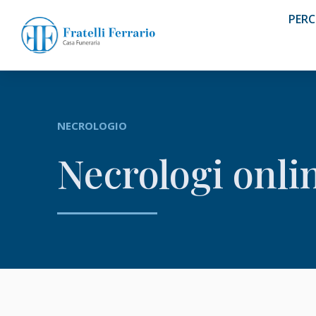
PERC
NECROLOGIO
Necrologi onli