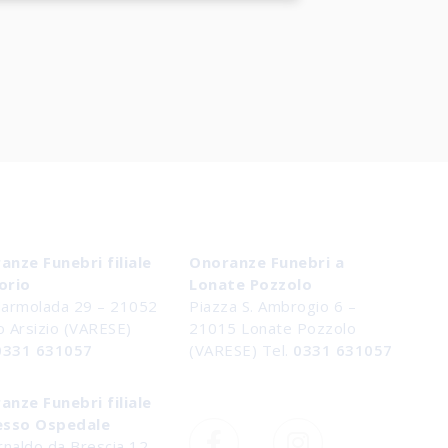
anze Funebri filiale
Onoranze Funebri a
orio
Lonate Pozzolo
Marmolada 29 – 21052
Piazza S. Ambrogio 6 –
o Arsizio (VARESE)
21015 Lonate Pozzolo
0331 631057
(VARESE) Tel.
0331 631057
anze Funebri filiale
esso Ospedale
rnaldo da Brescia 12,