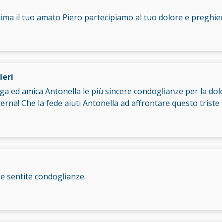
tima il tuo amato Piero partecipiamo al tuo dolore e preghi
leri
a ed amica Antonella le più sincere condoglianze per la dol
eterna! Che la fede aiuti Antonella ad affrontare questo tris
ge sentite condoglianze.