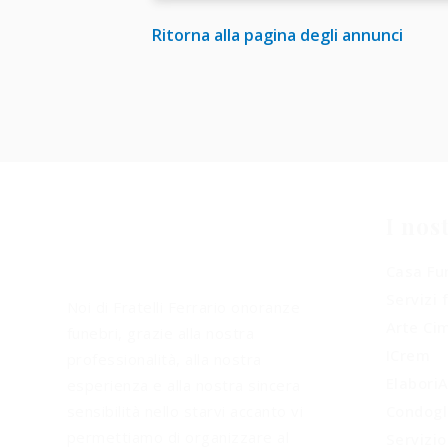
Ritorna alla pagina degli annunci
I nost
Casa Fu
Servizi 
Noi di Fratelli Ferrario onoranze
Arte Cim
funebri, grazie alla nostra
ICrem
professionalità, alla nostra
Elabori
esperienza e alla nostra sincera
Condogl
sensibilità nello starvi accanto vi
permettiamo di organizzare al
Servizi