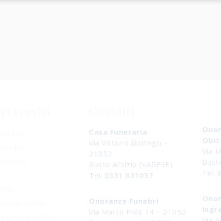
Contatti
ri servizi
Onor
Casa Funeraria
neraria
Obit
Via Vittorio Bottego –
funebri
Via 
21052
iteriale
Bust
Busto Arsizio (VARESE)
Tel.
Tel.
0331 631057
Amo
Onor
Onoranze Funebri
ianze online
ingr
Via Marco Polo 14 – 21052
o Lumino Votivo
Via A