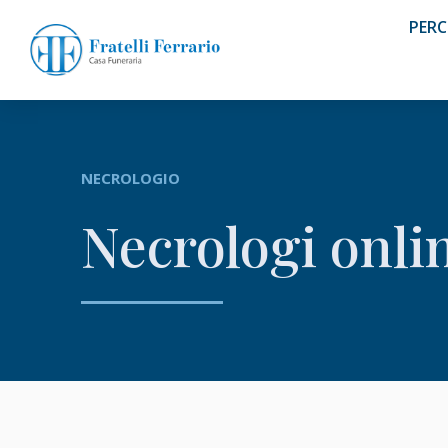
PERC
NECROLOGIO
Necrologi onli